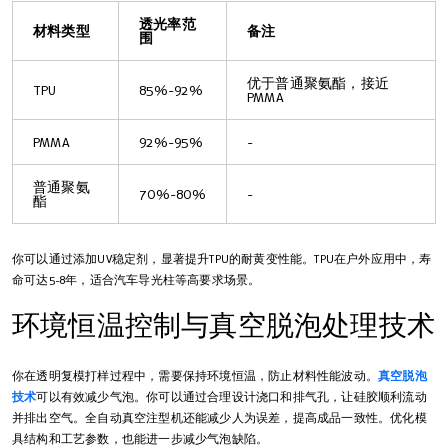
透光率范
材料类型
备注
围
优于普通聚氨酯，接近
TPU
85%-92%
PMMA
PMMA
92%-95%
-
普通聚氨
70%-80%
-
酯
你可以通过添加UV稳定剂，显著提升TPU的耐黄变性能。TPU在户外应用中，寿
命可达5-8年，适合汽车导光柱等高要求场景。
环境恒温控制与真空脱泡处理技术
你在透明复模打样过程中，需要保持环境恒温，防止材料性能波动。
真空脱泡
技术
可以有效减少气泡。你可以通过合理设计浇口和排气孔，让硅胶顺利流动
并排出空气。全自动真空注型机还能减少人为误差，提高成品一致性。优化模
具结构和工艺参数，也能进一步减少气泡缺陷。