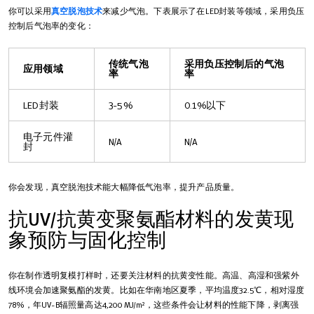
你可以采用
真空脱泡技术
来减少气泡。下表展示了在LED封装等领域，采用负压
控制后气泡率的变化：
传统气泡
采用负压控制后的气泡
应用领域
率
率
LED封装
3-5%
0.1%以下
电子元件灌
N/A
N/A
封
你会发现，真空脱泡技术能大幅降低气泡率，提升产品质量。
抗UV/抗黄变聚氨酯材料的发黄现
象预防与固化控制
你在制作透明复模打样时，还要关注材料的抗黄变性能。高温、高湿和强紫外
线环境会加速聚氨酯的发黄。比如在华南地区夏季，平均温度32.5℃，相对湿度
78%，年UV-B辐照量高达4,200 MJ/m²，这些条件会让材料的性能下降，剥离强