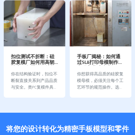
扣位测试不折断：硅
手板厂揭秘：如何通
胶复模厂如何用高韧
过SLA打印母模制作，
性类PC复模件做结构
实现高品质硅胶复
验证
模？
你在结构验证时，扣位不
你想获得高品质的硅胶复
断裂直接关系到产品品质
模母模，必须关注每个工
与安全。类PC复模件具备
艺环节的规范操作。选择
高韧性和耐高温性能，能
合适的硅胶材料会影响模
有效防止装配过程中出现
具精度和稳定性。你需要
脆断。行业统计显示，材
合理控制固化剂比例，这
料选型与焊接工艺对结构
样模具硬度和固化时间才
承载力和疲劳断裂有决定
能达到最佳效果。混合时
将您的设计转化为精密手板模型和零件
性影响： 参数维度关键…
要慢慢搅拌，避免气泡产
生…