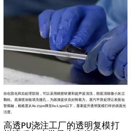
你在固化和后处理阶段，可以采用精密研磨和超声波清洗，彻底清除微小灰尘
颗粒。底漆喷涂能填充微孔，为面漆提供良好附着力。蒸汽平滑处理让表面短
暂熔融，粗糙度从Ra 25μm降至Ra 6.3μm以下，显著提升透明复模打样的表面光
洁度。
高透PU浇注工厂的透明复模打