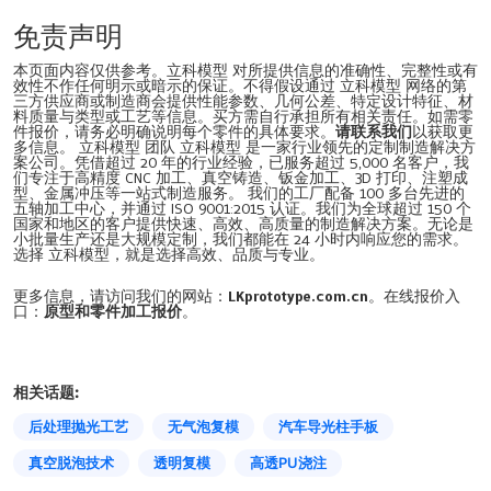
免责声明
本页面内容仅供参考。立科模型 对所提供信息的准确性、完整性或有
效性不作任何明示或暗示的保证。不得假设通过 立科模型 网络的第
三方供应商或制造商会提供性能参数、几何公差、特定设计特征、材
料质量与类型或工艺等信息。买方需自行承担所有相关责任。如需零
件报价，请务必明确说明每个零件的具体要求。
请联系我们
以获取更
多信息。 立科模型 团队 立科模型 是一家行业领先的定制制造解决方
案公司。凭借超过 20 年的行业经验，已服务超过 5,000 名客户，我
们专注于高精度 CNC 加工、真空铸造、钣金加工、3D 打印、注塑成
型、金属冲压等一站式制造服务。 我们的工厂配备 100 多台先进的
五轴加工中心，并通过 ISO 9001:2015 认证。我们为全球超过 150 个
国家和地区的客户提供快速、高效、高质量的制造解决方案。无论是
小批量生产还是大规模定制，我们都能在 24 小时内响应您的需求。
选择 立科模型，就是选择高效、品质与专业。
更多信息，请访问我们的网站：
LKprototype.com.cn
。在线报价入
口：
原型和零件加工报价
。
相关话题:
后处理抛光工艺
无气泡复模
汽车导光柱手板
真空脱泡技术
透明复模
高透PU浇注