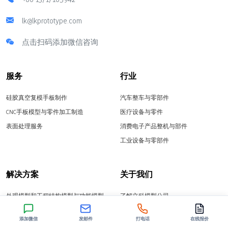
lk@lkprototype.com
点击扫码添加微信咨询
服务
行业
硅胶真空复模手板制作
汽车整车与零部件
CNC手板模型与零件加工制造
医疗设备与零件
表面处理服务
消费电子产品整机与部件
工业设备与零部件
解决方案
关于我们
外观模型和工程结构模型与功能模型
了解立科模型公司
制作服务
我们的质量与保证
塑胶与金属零件中小批量生产试验服
添加微信
发邮件
打电话
在线报价
了解我们的动态