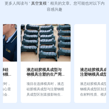
更多人阅读与 "
真空复模
". 相关的文章。您可能也对以下内
容感兴趣
液态硅胶模具成型与
液态硅胶模具成型和
钢模具注塑的生产周
注塑钢模具成型有哪
期与成本分析
些不同
项目在选择模具时，液态
液态硅胶模具成型与注塑
硅胶模具成型与注塑钢模
钢模具成型区别主要体现
具成型区别直接影响生产
在材料性质、模具结构、
效率与成本。企业通常根
成型工艺、制造成本和应
据实际需求，关注以下因
用领域。液态硅胶适合柔