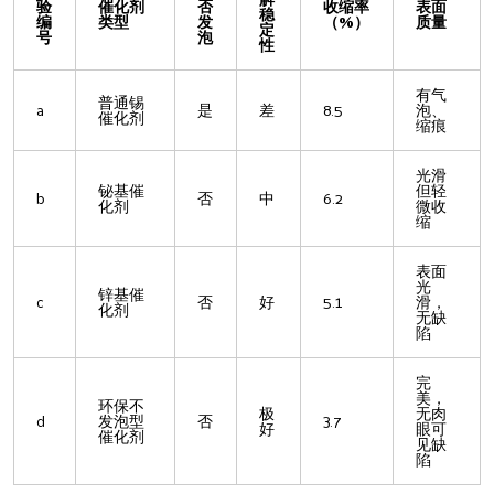
验
催化剂
否
收缩率
表面
稳
编
类型
发
（%）
质量
定
号
泡
性
有气
普通锡
a
是
差
8.5
泡、
催化剂
缩痕
光滑
铋基催
但轻
b
否
中
6.2
化剂
微收
缩
表面
光
锌基催
c
否
好
5.1
滑，
化剂
无缺
陷
完
美，
环保不
极
无肉
d
发泡型
否
3.7
好
眼可
催化剂
见缺
陷