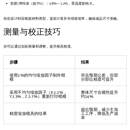
软胶/弹性体（如TPU）：0.8%～1.2%，受温度影响大。
你在设计时应根据材料类型，提前计算并补偿收缩率，确保成品尺寸准确。
测量与校正技巧
你可以通过实际测量和调整，提升模具精度。
步骤
结果
使用2%的均匀缩放因子制作蜡
符合预期公差，但部
模
分部位精度可提升
采用不均匀缩放因子（X:2.2%，
整体尺寸合规性提升
Y:2.3%，Z:2.7%）重新打印蜡模
约14%
超出预期，减少主加
精度缩放模具的结果
工工序，降低生产成
本