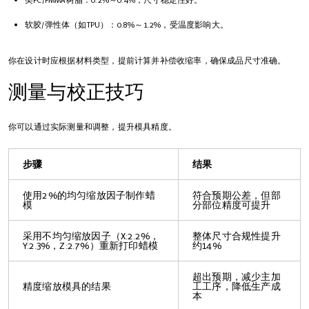
类PC/PMMA树脂：0.2%～0.4%，尺寸稳定性好。
软胶/弹性体（如TPU）：0.8%～1.2%，受温度影响大。
你在设计时应根据材料类型，提前计算并补偿收缩率，确保成品尺寸准确。
测量与校正技巧
你可以通过实际测量和调整，提升模具精度。
步骤
结果
使用2%的均匀缩放因子制作蜡
符合预期公差，但部
模
分部位精度可提升
采用不均匀缩放因子（X:2.2%，
整体尺寸合规性提升
Y:2.3%，Z:2.7%）重新打印蜡模
约14%
超出预期，减少主加
精度缩放模具的结果
工工序，降低生产成
本