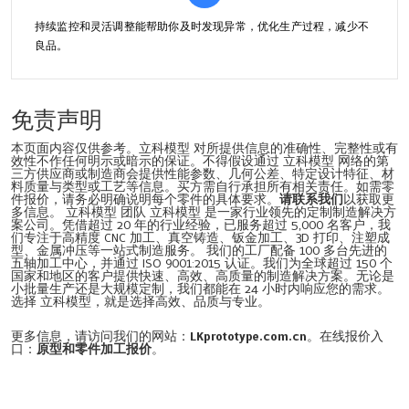
持续监控和灵活调整能帮助你及时发现异常，优化生产过程，减少不
良品。
免责声明
本页面内容仅供参考。立科模型 对所提供信息的准确性、完整性或有
效性不作任何明示或暗示的保证。不得假设通过 立科模型 网络的第
三方供应商或制造商会提供性能参数、几何公差、特定设计特征、材
料质量与类型或工艺等信息。买方需自行承担所有相关责任。如需零
件报价，请务必明确说明每个零件的具体要求。
请联系我们
以获取更
多信息。 立科模型 团队 立科模型 是一家行业领先的定制制造解决方
案公司。凭借超过 20 年的行业经验，已服务超过 5,000 名客户，我
们专注于高精度 CNC 加工、真空铸造、钣金加工、3D 打印、注塑成
型、金属冲压等一站式制造服务。 我们的工厂配备 100 多台先进的
五轴加工中心，并通过 ISO 9001:2015 认证。我们为全球超过 150 个
国家和地区的客户提供快速、高效、高质量的制造解决方案。无论是
小批量生产还是大规模定制，我们都能在 24 小时内响应您的需求。
选择 立科模型，就是选择高效、品质与专业。
更多信息，请访问我们的网站：
LKprototype.com.cn
。在线报价入
口：
原型和零件加工报价
。