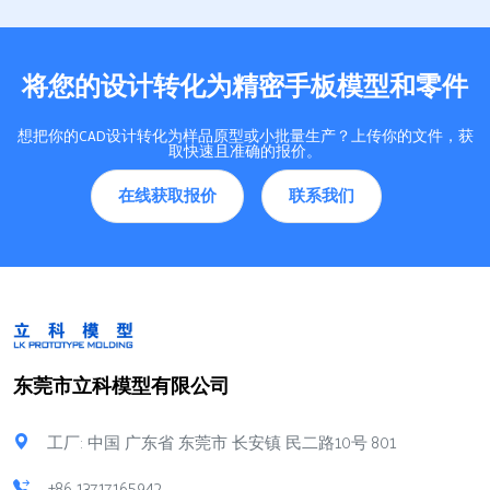
素： 生产批量越大，单
性产品，注塑钢模具多用
位产品的模具成本越低。
于硬质塑料件。工艺流
复杂结构与高精度要求会
程、精度要求和生产效率
将您的设计转化为精密手板模型和零件
提高模具制造成本。 材…
也有明显差异。企业根据
产品…
想把你的CAD设计转化为样品原型或小批量生产？上传你的文件，获
取快速且准确的报价。
在线获取报价
联系我们
东莞市立科模型有限公司
工厂: 中国 广东省 东莞市 长安镇 民二路10号 801
+86 13717165942