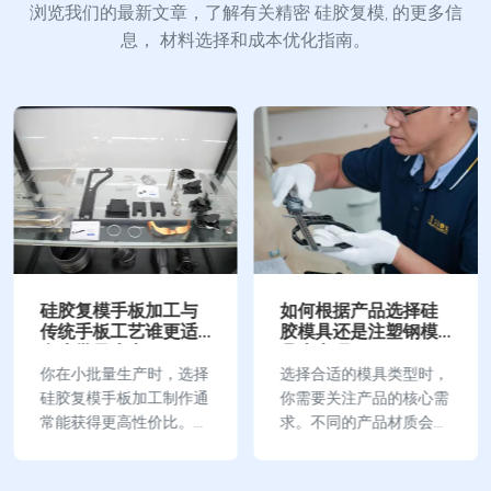
浏览我们的最新文章，了解有关精密 硅胶复模, 的更多信
息， 材料选择和成本优化指南。
硅胶复模手板加工与
如何根据产品选择硅
传统手板工艺谁更适
胶模具还是注塑钢模
合小批量生产
具生产呢
你在小批量生产时，选择
选择合适的模具类型时，
硅胶复模手板加工制作通
你需要关注产品的核心需
常能获得更高性价比。它
求。不同的产品材质会影
适合复杂结构，制作周期
响模具的耐用性和加工难
短，成本远低于传统方
度。结构决定模具设计的