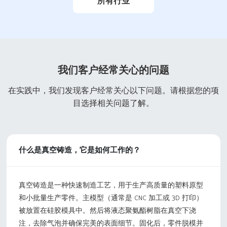
所有行业
模型制作
件以加速创新
加快消费电子行业的发
用于汽车产品开发的定制
展。从家用电子设备到娱
汽车手板制作和零部件制
乐电子设备，我们提…
造服务。简化的制…
我们客户经常关心的问题
在实践中，我们发现客户经常关心以下问题。请根据您的项
目选择相关问题了解。
什么是真空铸造，它是如何工作的？
真空铸造是一种快速制造工艺，用于生产高质量的塑料原型
和小批量生产零件。主模型（通常是 CNC 加工或 3D 打印）
被放置在硅胶模具中。然后将液态聚氨酯树脂在真空下浇
注，去除气泡并确保完美的表面细节。固化后，零件脱模并