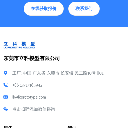
在线获取报价
联系我们
东莞市立科模型有限公司
工厂: 中国 广东省 东莞市 长安镇 民二路10号 801
+86 13717165942
lk@lkprototype.com
点击扫码添加微信咨询