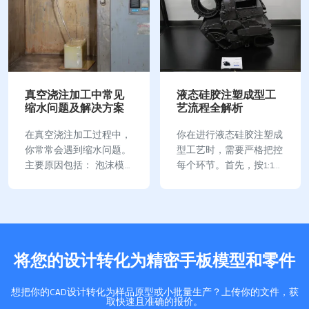
真空浇注加工中常见
液态硅胶注塑成型工
缩水问题及解决方案
艺流程全解析
在真空浇注加工过程中，
你在进行液态硅胶注塑成
你常常会遇到缩水问题。
型工艺时，需要严格把控
主要原因包括： 泡沫模
每个环节。首先，按1:1比
遇热变形，导致模具尺寸
例精确混合A/B组分并进
缩小； 浇注时金属液与
行真空脱泡，确保原料无
模具温差过大，表面急速
气泡。其次，合理设计模
收缩； 真空度波动影响
具流道与排气槽，优化分
铸型强度，引发变形。
型面。注塑阶段采用
将您的设计转化为精密手板模型和零件
缩水不仅让产品尺寸偏
2040℃低温注射，高…
小，…
想把你的CAD设计转化为样品原型或小批量生产？上传你的文件，获
取快速且准确的报价。