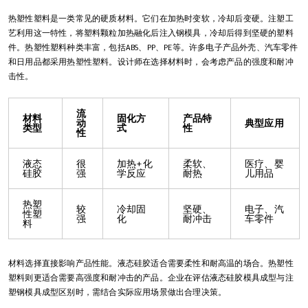
热塑性塑料是一类常见的硬质材料。它们在加热时变软，冷却后变硬。注塑工
艺利用这一特性，将塑料颗粒加热融化后注入钢模具，冷却后得到坚硬的塑料
件。热塑性塑料种类丰富，包括ABS、PP、PE等。许多电子产品外壳、汽车零件
和日用品都采用热塑性塑料。设计师在选择材料时，会考虑产品的强度和耐冲
击性。
流
材料
固化方
产品特
动
典型应用
类型
式
性
性
液态
很
加热+化
柔软、
医疗、婴
硅胶
强
学反应
耐热
儿用品
热塑
较
冷却固
坚硬、
电子、汽
性塑
强
化
耐冲击
车零件
料
材料选择直接影响产品性能。液态硅胶适合需要柔性和耐高温的场合。热塑性
塑料则更适合需要高强度和耐冲击的产品。企业在评估液态硅胶模具成型与注
塑钢模具成型区别时，需结合实际应用场景做出合理决策。