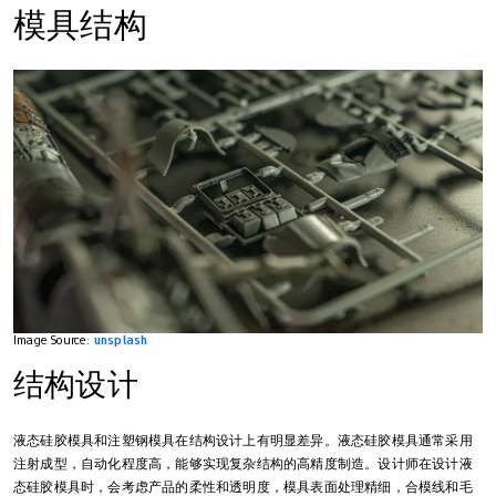
模具结构
Image Source:
unsplash
结构设计
液态硅胶模具和注塑钢模具在结构设计上有明显差异。液态硅胶模具通常采用
注射成型，自动化程度高，能够实现复杂结构的高精度制造。设计师在设计液
态硅胶模具时，会考虑产品的柔性和透明度，模具表面处理精细，合模线和毛