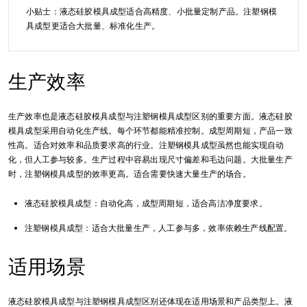
小贴士：液态硅胶模具成型适合高精度、小批量定制产品。注塑钢模
具成型更适合大批量、标准化生产。
生产效率
生产效率也是液态硅胶模具成型与注塑钢模具成型区别的重要方面。液态硅胶
模具成型采用自动化生产线。每个环节都能精准控制。成型周期短，产品一致
性高。适合对效率和品质要求高的行业。注塑钢模具成型虽然也能实现自动
化，但人工参与较多。生产过程中容易出现尺寸偏差和毛边问题。大批量生产
时，注塑钢模具成型的效率更高。适合需要快速大量生产的场合。
液态硅胶模具成型：自动化高，成型周期短，适合高洁净度要求。
注塑钢模具成型：适合大批量生产，人工参与多，效率依赖生产线配置。
适用场景
液态硅胶模具成型与注塑钢模具成型区别还体现在适用场景和产品类型上。液