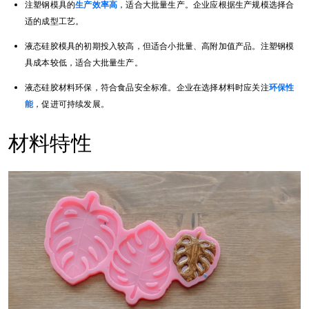
注塑钢模具的
生产效率高
，适合大批量生产。企业应根据生产规模选择合
适的成型工艺。
液态硅胶模具的初期投入较高，但适合小批量、高附加值产品。注塑钢模
具成本较低，适合大批量生产。
液态硅胶材料环保，符合食品安全标准。企业在选择材料时应关注
环保性
能
，促进可持续发展。
材料特性