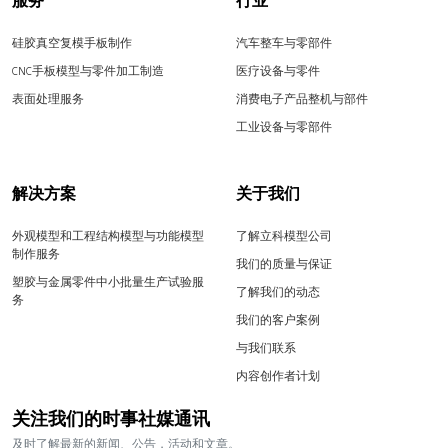
服务
行业
硅胶真空复模手板制作
汽车整车与零部件
CNC手板模型与零件加工制造
医疗设备与零件
表面处理服务
消费电子产品整机与部件
工业设备与零部件
解决方案
关于我们
外观模型和工程结构模型与功能模型
了解立科模型公司
制作服务
我们的质量与保证
塑胶与金属零件中小批量生产试验服
了解我们的动态
务
我们的客户案例
与我们联系
内容创作者计划
关注我们的时事社媒通讯
及时了解最新的新闻、公告，活动和文章。