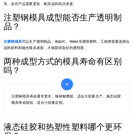
等。这些产品需要柔软、耐高温和高洁净度。
注塑钢模具成型能否生产透明制
品？
注塑钢模具
可以生产透明制品。例如PC、PMMA等透明塑料。工程师需要选择合
适的原料和抛光模具表面，才能获得良好的透明度。
两种成型方式的模具寿命有区别
吗？
注塑钢模具寿命通常更长。钢材耐磨损，适合大批量生产。液态硅胶
模具寿命较短，适合小批量定制。
液态硅胶和热塑性塑料哪个更环