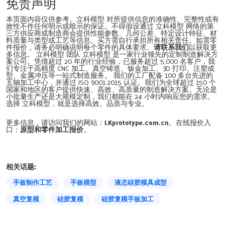
免责声明
本页面内容仅供参考。立科模型 对所提供信息的准确性、完整性或有
效性不作任何明示或暗示的保证。不得假设通过 立科模型 网络的第
三方供应商或制造商会提供性能参数、几何公差、特定设计特征、材
料质量与类型或工艺等信息。买方需自行承担所有相关责任。如需零
件报价，请务必明确说明每个零件的具体要求。
请联系我们
以获取更
多信息。 立科模型 团队 立科模型 是一家行业领先的定制制造解决方
案公司。凭借超过 20 年的行业经验，已服务超过 5,000 名客户，我
们专注于高精度 CNC 加工、真空铸造、钣金加工、3D 打印、注塑成
型、金属冲压等一站式制造服务。 我们的工厂配备 100 多台先进的
五轴加工中心，并通过 ISO 9001:2015 认证。我们为全球超过 150 个
国家和地区的客户提供快速、高效、高质量的制造解决方案。无论是
小批量生产还是大规模定制，我们都能在 24 小时内响应您的需求。
选择 立科模型，就是选择高效、品质与专业。
更多信息，请访问我们的网站：
LKprototype.com.cn
。在线报价入
口：
原型和零件加工报价
。
相关话题:
手板制作工艺
手板模型
液态硅胶模具成型
真空复模
硅胶复模
硅胶复模手板加工