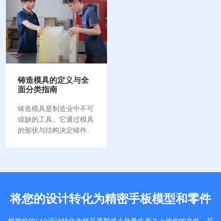
铸造模具的定义与全
面分类指南
铸造模具是制造业中不可
或缺的工具。它通过模具
的形状与结构决定铸件的
外观和性能。其重要性体
现在提升生产效率和产品
质量方面。例如，中国铸
件产量自2000年起居世
界首位，模具行业以年均
将您的设计转化为精密手板模型和零件
17%的速度增长，远超…
想把你的CAD设计转化为样品原型或小批量生产？上传你的文件，获