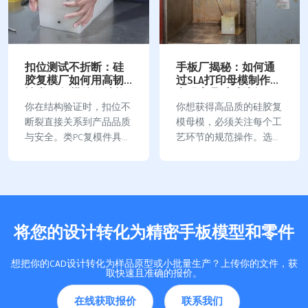
手板厂揭秘：如何通
告别后期喷涂！免喷
过SLA打印母模制作，
涂手板厂家如何利用
实现高品质硅胶复
调色翻模工艺攻克色
模？
差难题？
你想获得高品质的硅胶复
你在免喷涂手板制作中常
模母模，必须关注每个工
常会遇到色差问题。调色
艺环节的规范操作。选择
复模工艺帮助你精准还原
合适的硅胶材料会影响模
客户样品的颜色。你可以
具精度和稳定性。你需要
通过高精度母模和硅胶复
合理控制固化剂比例，这
模，做到精准配比和均匀
样模具硬度和固化时间才
混合。你还需要注意充分
能达到最佳效果。混合时
脱泡和规范固化，这样才
将您的设计转化为精密手板模型和零件
要慢慢搅拌，避免气泡产
能有效减少色差。你控制
生…
好…
想把你的CAD设计转化为样品原型或小批量生产？上传你的文件，获
取快速且准确的报价。
在线获取报价
联系我们