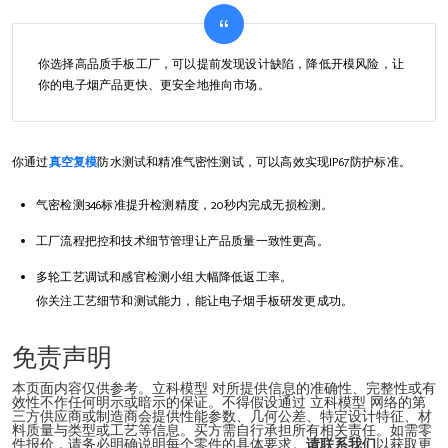
你选择高品质手板工厂，可以提前发现设计缺陷，降低开模风险，让
你的电子烟产品更快、更安全地推向市场。
你通过
真空复模
防水测试和精准气密性测试，可以高效实现IP67防护标准。
气密检测346标准提升检测精度，20秒内完成无损检测。
工厂流程把控和技术细节管理让产品质量一致性更高。
多轮工艺调试和感官检测小组大幅降低返工率。
你关注工艺细节和测试能力，能让电子烟手板研发更成功。
免责声明
本页面内容仅供参考。立科模型 对所提供信息的准确性、完整性或有
效性不作任何明示或暗示的保证。不得假设通过 立科模型 网络的第
三方供应商或制造商会提供性能参数、几何公差、特定设计特征、材
料质量与类型或工艺等信息。买方需自行承担所有相关责任。如需零
件报价，请务必明确说明每个零件的具体要求。
请联系我们
以获取更