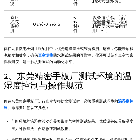
精密检测场景。
测
件
直压
5-
设备造价低，适合
式气
12
泄漏量偏大、检测
0.2%-0.5%FS
密检
秒/
精度要求中等的通
测
件
用工件。
你在大多数电子烟手板项目中，优先选择差压式气密检测。这样，你能兼顾检
测精度和效率，确保
真空复模
防水测试结果的可靠性。你还可以结合真空气密
性检测仪，进一步提升测试的自动化水平。
2、东莞精密手板厂测试环境的温
湿度控制与操作规范
你在东莞精密手板厂进行真空复模防水测试时，必须重视测试环境的
温湿度控
制
。你需要注意以下几点：
车间环境的温湿度波动会显著影响气密性测试结果。优质设备应具备温度
压力补偿算法，自动修正测试数据。