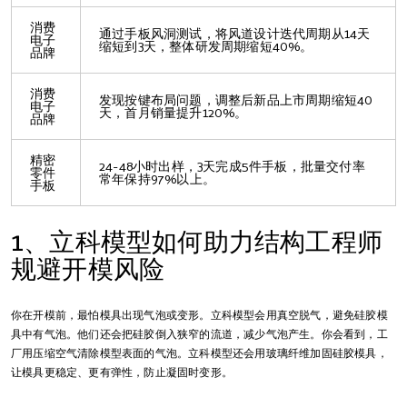
消费
通过手板风洞测试，将风道设计迭代周期从14天
电子
缩短到3天，整体研发周期缩短40%。
品牌
消费
发现按键布局问题，调整后新品上市周期缩短40
电子
天，首月销量提升120%。
品牌
精密
24-48小时出样，3天完成5件手板，批量交付率
零件
常年保持97%以上。
手板
1、立科模型如何助力结构工程师
规避开模风险
你在开模前，最怕模具出现气泡或变形。立科模型会用真空脱气，避免硅胶模
具中有气泡。他们还会把硅胶倒入狭窄的流道，减少气泡产生。你会看到，工
厂用压缩空气清除模型表面的气泡。立科模型还会用玻璃纤维加固硅胶模具，
让模具更稳定、更有弹性，防止凝固时变形。