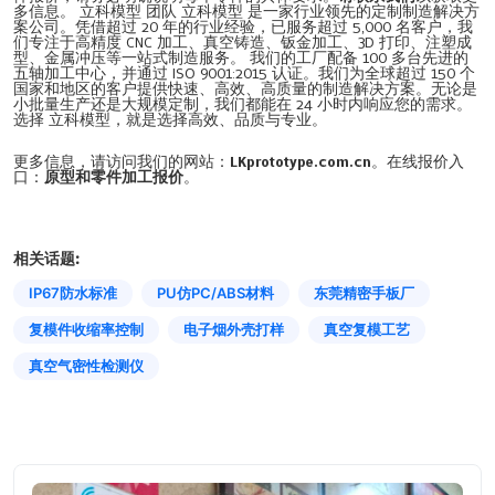
多信息。 立科模型 团队 立科模型 是一家行业领先的定制制造解决方
案公司。凭借超过 20 年的行业经验，已服务超过 5,000 名客户，我
们专注于高精度 CNC 加工、真空铸造、钣金加工、3D 打印、注塑成
型、金属冲压等一站式制造服务。 我们的工厂配备 100 多台先进的
五轴加工中心，并通过 ISO 9001:2015 认证。我们为全球超过 150 个
国家和地区的客户提供快速、高效、高质量的制造解决方案。无论是
小批量生产还是大规模定制，我们都能在 24 小时内响应您的需求。
选择 立科模型，就是选择高效、品质与专业。
更多信息，请访问我们的网站：
LKprototype.com.cn
。在线报价入
口：
原型和零件加工报价
。
相关话题:
IP67防水标准
PU仿PC/ABS材料
东莞精密手板厂
复模件收缩率控制
电子烟外壳打样
真空复模工艺
真空气密性检测仪