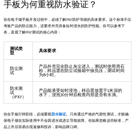
手板为何重视防水验证？
你在电子烟手板开发过程中，必须了解IP67防护等级的具体要求。这个标准不仅
考验产品的防尘能力，还要求外壳具备短时浸水的防护性能。你可以参考下
表，直观了解IP67测试的核心内容：
测试类
具体要求
型
产品外壳完全防止灰尘进入，测试时使用滑石
防尘测
粉，样品需在防尘试验箱中抽负压，测试时间
试
为8小时。
防水测
产品能承受短时浸泡，样品需放置于1米深的
试
水下，浸泡30分钟后检查内部是否有水滴。
（IPX7）
你在手板打样阶段，必须重视
防水验证
。只有通过严格的气密性测试，才能确
保电子烟在实际使用中不会因进水或进尘导致故障。你如果忽略这些标准，产
品上市后容易出现返修和投诉，影响品牌口碑。