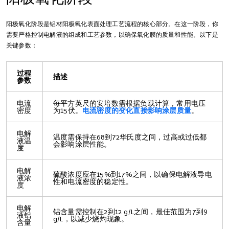
阳极氧化阶段是铝材阳极氧化表面处理工艺流程的核心部分。在这一阶段，你
需要严格控制电解液的组成和工艺参数，以确保氧化膜的质量和性能。以下是
关键参数：
过程
描述
参数
电流
每平方英尺的安培数需根据负载计算，常用电压
密度
为15伏。
电流密度的变化直接影响涂层质量
。
电解
温度需保持在68到72华氏度之间，过高或过低都
液温
会影响涂层性能。
度
电解
硫酸浓度应在15%到17%之间，以确保电解液导电
液浓
性和电流密度的稳定性。
度
电解
铝含量需控制在2到12 g/L之间，最佳范围为7到9
液铝
g/L，以减少烧灼现象。
含量