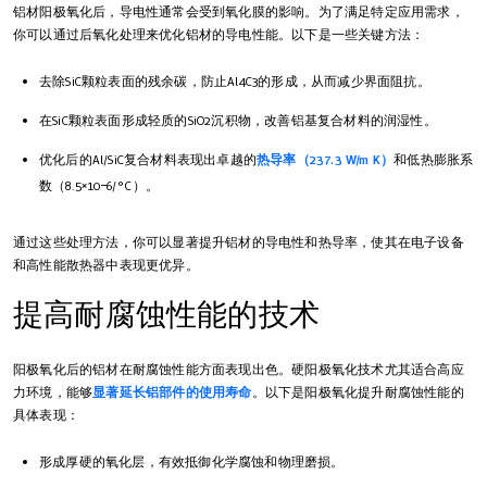
铝材阳极氧化后，导电性通常会受到氧化膜的影响。为了满足特定应用需求，
你可以通过后氧化处理来优化铝材的导电性能。以下是一些关键方法：
去除SiC颗粒表面的残余碳，防止Al4C3的形成，从而减少界面阻抗。
在SiC颗粒表面形成轻质的SiO2沉积物，改善铝基复合材料的润湿性。
优化后的Al/SiC复合材料表现出卓越的
热导率（237.3 W/m K）
和低热膨胀系
数（8.5×10−6/°C）。
通过这些处理方法，你可以显著提升铝材的导电性和热导率，使其在电子设备
和高性能散热器中表现更优异。
提高耐腐蚀性能的技术
阳极氧化后的铝材在耐腐蚀性能方面表现出色。硬阳极氧化技术尤其适合高应
力环境，能够
显著延长铝部件的使用寿命
。以下是阳极氧化提升耐腐蚀性能的
具体表现：
形成厚硬的氧化层，有效抵御化学腐蚀和物理磨损。