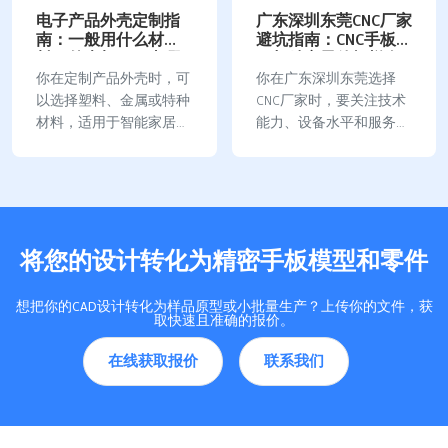
电子产品外壳定制指
广东深圳东莞CNC厂家
南：一般用什么材
避坑指南：CNC手板加
料？外壳加工厂去哪
工与精密零件打样全
里找？
流程解析
你在定制产品外壳时，可
你在广东深圳东莞选择
以选择塑料、金属或特种
CNC厂家时，要关注技术
材料，适用于智能家居、
能力、设备水平和服务体
通讯设备等多种场景。你
系。当地CNC产业集群已
需要关注厂家的材质与散
形成超百亿规模，2023年
热结构设计、数字化加工
东莞数控机床年产量超3
精度和表面处理能力。许
万台。市场竞争激烈，部
多企业建立标准化生产流
分厂家存在报价陷阱，比
将您的设计转化为精密手板模型和零件
程，严格检测成品，保障
如盲目追求大规格、…
品…
想把你的CAD设计转化为样品原型或小批量生产？上传你的文件，获
取快速且准确的报价。
在线获取报价
联系我们