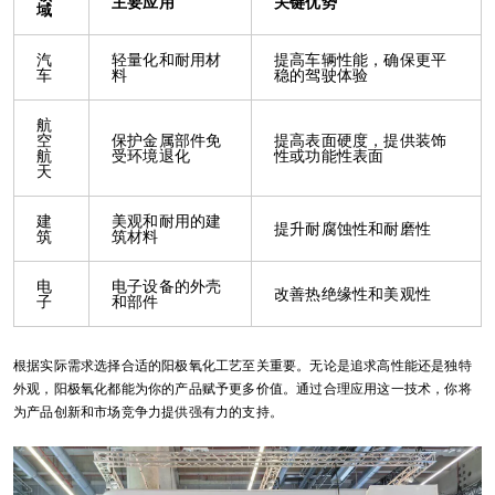
主要应用
关键优势
域
汽
轻量化和耐用材
提高车辆性能，确保更平
车
料
稳的驾驶体验
航
空
保护金属部件免
提高表面硬度，提供装饰
航
受环境退化
性或功能性表面
天
建
美观和耐用的建
提升耐腐蚀性和耐磨性
筑
筑材料
电
电子设备的外壳
改善热绝缘性和美观性
子
和部件
根据实际需求选择合适的阳极氧化工艺至关重要。无论是追求高性能还是独特
外观，阳极氧化都能为你的产品赋予更多价值。通过合理应用这一技术，你将
为产品创新和市场竞争力提供强有力的支持。