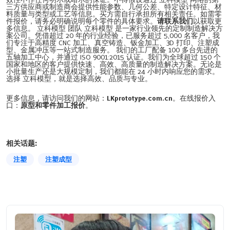
三方供应商或制造商会提供性能参数、几何公差、特定设计特征、材
料质量与类型或工艺等信息。买方需自行承担所有相关责任。如需零
件报价，请务必明确说明每个零件的具体要求。
请联系我们
以获取更
多信息。 立科模型 团队 立科模型 是一家行业领先的定制制造解决方
案公司。凭借超过 20 年的行业经验，已服务超过 5,000 名客户，我
们专注于高精度 CNC 加工、真空铸造、钣金加工、3D 打印、注塑成
型、金属冲压等一站式制造服务。 我们的工厂配备 100 多台先进的
五轴加工中心，并通过 ISO 9001:2015 认证。我们为全球超过 150 个
国家和地区的客户提供快速、高效、高质量的制造解决方案。无论是
小批量生产还是大规模定制，我们都能在 24 小时内响应您的需求。
选择 立科模型，就是选择高效、品质与专业。
更多信息，请访问我们的网站：
LKprototype.com.cn
。在线报价入
口：
原型和零件加工报价
。
相关话题:
注塑
注塑成型