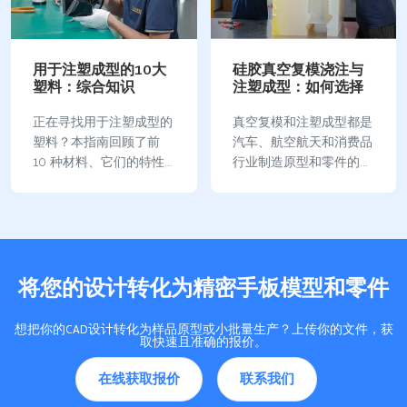
用于注塑成型的10大
硅胶真空复模浇注与
塑料：综合知识
注塑成型：如何选择
正在寻找用于注塑成型的
真空复模和注塑成型都是
塑料？本指南回顾了前
汽车、航空航天和消费品
10 种材料、它们的特性
行业制造原型和零件的常
和常见用途。获取有关
用技术。他们根据自己的
ABS、PP 和 PC 等的见
制造、设计和工程要求了
解。 关键要点 ABS 以其
解最佳使用方法。 什么
抗冲击性、耐热性和多功
是硅胶真空复模浇注？
能性而闻名，使其成为汽
硅胶真空复模浇注是一种
将您的设计转化为精密手板模型和零件
车、消费…
铸造工艺，其中液态聚合
物…
想把你的CAD设计转化为样品原型或小批量生产？上传你的文件，获
取快速且准确的报价。
在线获取报价
联系我们