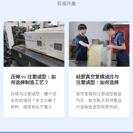
容感兴趣
压铸 vs 注塑成型：如
硅胶真空复模浇注与
何选择制造工艺？
注塑成型：如何选择
压铸与注塑成型：哪个适
真空复模和注塑成型都是
合您的项目？本文分解了
汽车、航空航天和消费品
材料、精度和生产量方面
行业制造原型和零件的常
的主要差异，以指导您做
用技术。他们根据自己的
出最佳选择。 关键要点
制造、设计和工程要求了
压铸是一种高压金属铸造
解最佳使用方法。 什么