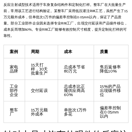
反应注射成型技术适用于车身复杂结构件和定制化打样。整车厂在大批量生产
前，常用该工艺进行结构验证。某整车厂采用低压灌注RIM工艺，虽然产生了15
万元额外成本，但单批次1万件的偏差率控制在0.05mm以内，保证了产品质
量。部分工业部件企业因未选择专业RIM工厂，出现交付延误和产品镶件移位，
成本反而增加60%。专业RIM工厂能够有效控制尺寸精度，提升定制化打样的可
靠性。
案例
周期
成本
质量
15天打
家电
总成本节省
售后返修率
样，30天
品牌
80万元
降低10%
批量生产
工业
总成本比正
15%的产品
部件
交付延误
规供应商高
出现镶件移
企业
60%
位
偏差率控制
整车
15万元额
单批次1万件
在0.05mm
厂
外成本
多花
以内