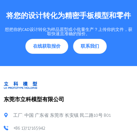
工艺，非常适合生产具有
是硅胶真空复模浇注？
出色尺寸精度的复杂零
硅胶真空复模浇注是一种
将您的设计转化为精密手板模型和零件
件，主要使用铝和锌等有
铸造工艺，其中液态聚合
色…
物…
想把你的CAD设计转化为样品原型或小批量生产？上传你的文件，获
取快速且准确的报价。
在线获取报价
联系我们
东莞市立科模型有限公司
工厂: 中国 广东省 东莞市 长安镇 民二路10号 801
+86 13717165942