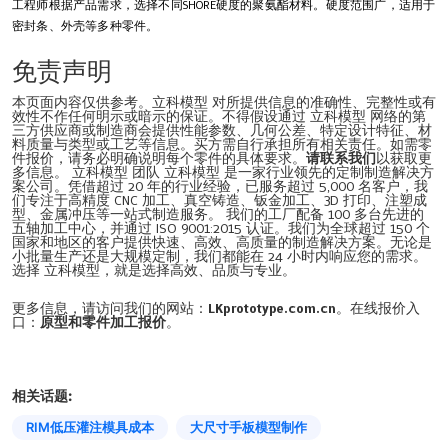
工程师根据产品需求，选择不同SHORE硬度的聚氨酯材料。硬度范围广，适用于
密封条、外壳等多种零件。
免责声明
本页面内容仅供参考。立科模型 对所提供信息的准确性、完整性或有
效性不作任何明示或暗示的保证。不得假设通过 立科模型 网络的第
三方供应商或制造商会提供性能参数、几何公差、特定设计特征、材
料质量与类型或工艺等信息。买方需自行承担所有相关责任。如需零
件报价，请务必明确说明每个零件的具体要求。
请联系我们
以获取更
多信息。 立科模型 团队 立科模型 是一家行业领先的定制制造解决方
案公司。凭借超过 20 年的行业经验，已服务超过 5,000 名客户，我
们专注于高精度 CNC 加工、真空铸造、钣金加工、3D 打印、注塑成
型、金属冲压等一站式制造服务。 我们的工厂配备 100 多台先进的
五轴加工中心，并通过 ISO 9001:2015 认证。我们为全球超过 150 个
国家和地区的客户提供快速、高效、高质量的制造解决方案。无论是
小批量生产还是大规模定制，我们都能在 24 小时内响应您的需求。
选择 立科模型，就是选择高效、品质与专业。
更多信息，请访问我们的网站：
LKprototype.com.cn
。在线报价入
口：
原型和零件加工报价
。
相关话题:
RIM低压灌注模具成本
大尺寸手板模型制作