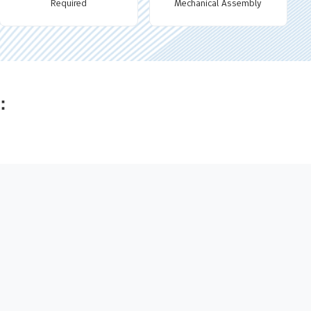
Required
Mechanical Assembly
：