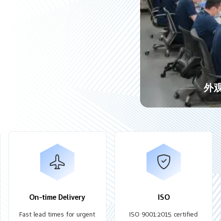
外
On-time Delivery
ISO
Fast lead times for urgent
ISO 9001:2015 certified