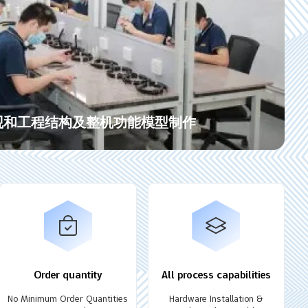
观和工程结构及整机功能模型制作
Order quantity
All process capabilities
No Minimum Order Quantities
Hardware Installation &