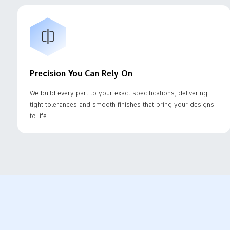
Precision You Can Rely On
We build every part to your exact specifications, delivering
tight tolerances and smooth finishes that bring your designs
to life.